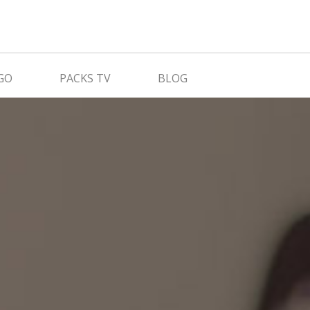
GO
PACKS TV
BLOG