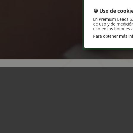
🍪 Uso de cooki
En Premium Leads S.L.
de uso y de medición
uso en los botones a
Para obtener más in